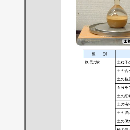
種 別
物理試験
土粒子
土の含
土の粒
石分を
土の細
土の液
土の収
土の保
砂の最