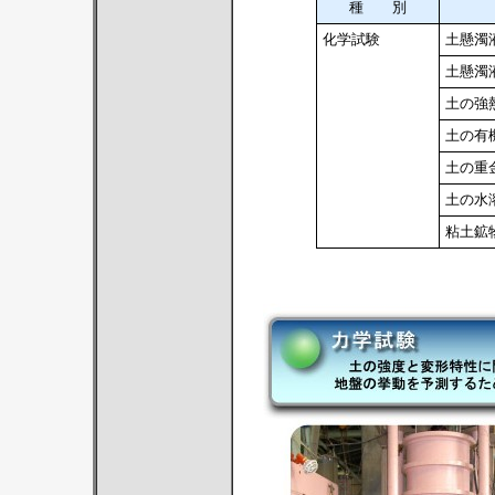
種 別
化学試験
土懸濁
土懸濁
土の強
土の有
土の重
土の水
粘土鉱