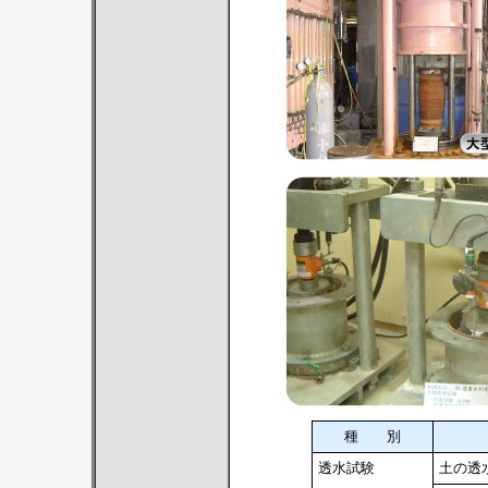
種 別
透水試験
土の透