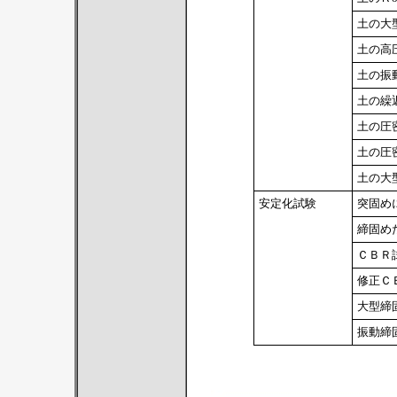
土の大型
土の高
土の振
土の繰
土の圧
土の圧
土の大型
安定化試験
突固め
締固め
ＣＢＲ
修正Ｃ
大型締固
振動締