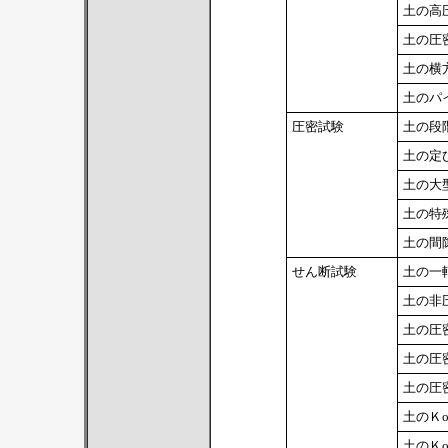
土の高
土の圧
土の横
土のパ
圧密試験
土の段
土の定
土の大型
土の特
土の間
せん断試験
土の一
土の非
土の圧
土の圧
土の圧
土のＫ
土のＫ